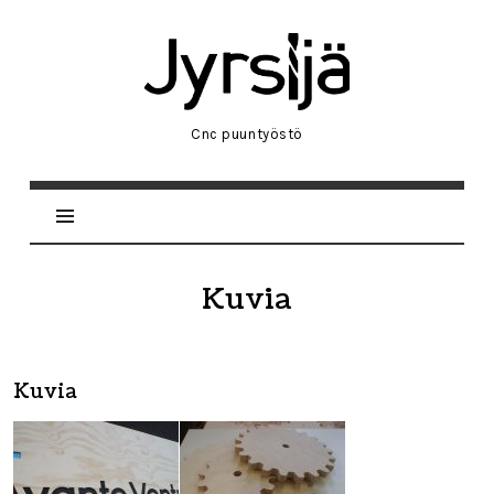
Jyrsijä
Helsinki
Cnc puuntyöstö
Kuvia
Kuvia